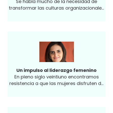
Se habla mucho de la necesidad de
transformar las culturas organizacionales
con el fin de contar con colaboradores
más felices, con mayor sentido de
pertenencia y compromiso, con el fin de
que esto redunde en beneficios como
mayor productividad, competitividad y,
por lo tanto, réditos financieros en las
empresas.
Un impulso al liderazgo femenino
En pleno siglo veintiuno encontramos
resistencia a que las mujeres disfruten de
igualdad de condiciones para acceder a
espacios de toma de decisiones.