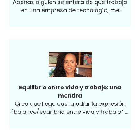
Apenas alguien se entera de que trabajo
en una empresa de tecnología, me
pregunta: ¿Cuál es la edad adecuada para
que los menores utilicen la tecnología? ¿A
qué edad le puedo dar un celular a mi hijo?
Soy abogada, no psicóloga o educadora,
así que mi respuesta es “no lo sé”.
Equilibrio entre vida y trabajo: una
mentira
Creo que llego casi a odiar la expresión
"balance/equilibrio entre vida y trabajo” y
no es porque sea una ‘workaholic’. Lo soy,
pero no es por eso... Lo prometo. Creo que
ese concepto genera una exigencia que es