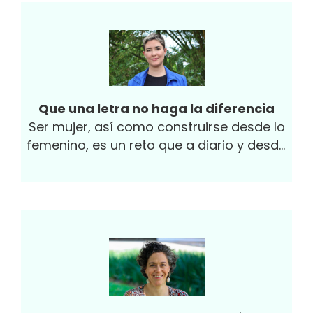
verdaderamente imposible y poco realista.
¡La vida se desequilibra todo el tiempo! Y
cuando lo hace, te sientes como un
fracaso por no mantener tu equilibrio
entre la vida y el trabajo. Además, la
palabra equilibrio o balance y el acto de
Que una letra no haga la diferencia
equilibrar/balancear implica que algo tiene
Ser mujer, así como construirse desde lo
más o menos peso o que todo debe pesar
femenino, es un reto que a diario y desde
lo mismo. Las cargas de conciencia que
hace muchos años vivimos de diferentes
veo todos los días porque ponemos más
formas y en distintos contextos.
peso a la vida o al trabajo son terribles.
Además, algo importante: el concepto
implica que "trabajo" y "vida" son dos
cosas diferentes. Si "trabajo" no es "vida",
¿qué es? ¿Cuándo trabajamos no
estamos viviendo?