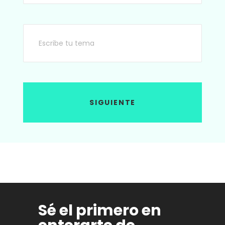
tienen fiebre, necesitan a la mamá”,
pensaba. ¡No podía estar más
equivocada! Lo comprobé mientras era
ministra de Minas y Energía. Trabajamos
en equipo y mi esposo se ocupó
exitosamente de todo aquello que, años
antes, creía que solo yo sabía hacer.
SIGUIENTE
Sé el primero en