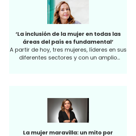
‘La inclusión de la mujer en todas las
áreas del país es fundamental’
A partir de hoy, tres mujeres, líderes en sus
diferentes sectores y con un amplio
bagaje en la ejecución de estrategias
dentro de sus organizaciones, llegan a
ocupar una silla en la Junta Directiva de la
Asociación Nacional de Empresarios de
Colombia (Andi). Fueron seleccionadas
dentro de un grupo de 50 aspirantes y se
integran al gremio para fortalecer las
políticas de equidad de género en las
organizaciones y dar una nuevo aire al
La mujer maravilla: un mito por