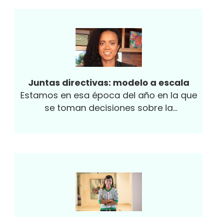
medida que surgen disrupciones y crisis a
lo largo del tiempo.
Juntas directivas: modelo a escala
Estamos en esa época del año en la que
se toman decisiones sobre la
conformación de las juntas directivas de
las empresas. Esta vez el desafío de la
definición es especial, ya que la pandemia
ha obligado a las empresas a innovar y a
repensar todos sus procesos. Al definir la
junta directiva de su organización, es clave
considerar que la misma debe ser un
reflejo de su empresa. Un modelo sobre su