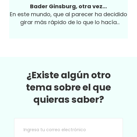
cultura, sus valores y su diversidad. Es muy
Bader Ginsburg, otra vez…
probable que su junta directiva cuente con
En este mundo, que al parecer ha decidido
una variedad de especialidades técnicas,
girar más rápido de lo que lo hacía
tales como Finanzas, operaciones,
cuando yo era niña...
comercial, legal; es decir, un reflejo de los
procesos clave de su organización. En esta
misma línea, su junta también debe
reflejar su diversidad y su capacidad de
innovación, especialmente en el contexto
¿Existe algún otro
actual.
tema sobre el que
quieras saber?