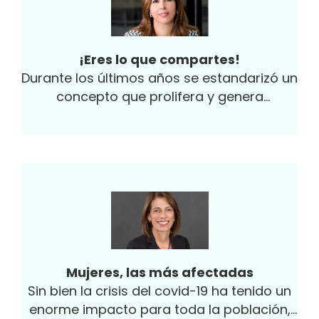
¡Eres lo que compartes!
Durante los últimos años se estandarizó un
concepto que prolifera y genera
discusiones a todo nivel en el mundo, fake
news o noticias falsas, información que al
ser fabricada mimetiza las formas del
contenido noticioso que entregan los
medios de comunicación, pero sin el rigor
ni los procesos de manejo informativo del
periodismo formal.
Mujeres, las más afectadas
Sin bien la crisis del covid-19 ha tenido un
enorme impacto para toda la población,