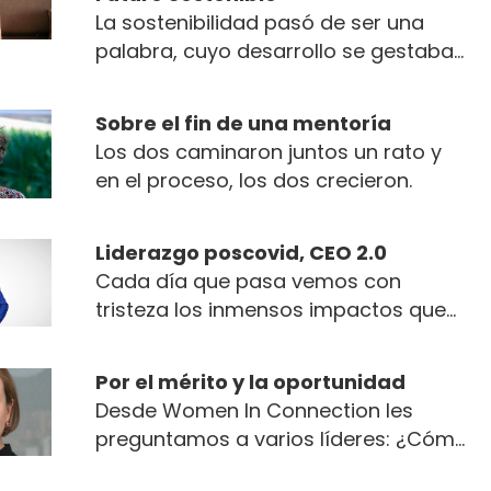
La sostenibilidad pasó de ser una
palabra, cuyo desarrollo se gestaba
en círculos académicos, a ser un
grito constante del nuevo
Sobre el fin de una mentoría
consumidor, voces que se
Los dos caminaron juntos un rato y
intensificaron con el momento
en el proceso, los dos crecieron.
retador que estamos viviendo, pues
al parecer trajo consigo un nuevo
nivel de conciencia frente al
Liderazgo poscovid, CEO 2.0
consumo responsable y el trato que
Cada día que pasa vemos con
debemos darle como comunidad al
tristeza los inmensos impactos que
medioambiente.
la pandemia ha causado a nivel
global y local...
Por el mérito y la oportunidad
Desde Women In Connection les
preguntamos a varios líderes: ¿Cómo
hicieron para llegar a donde están