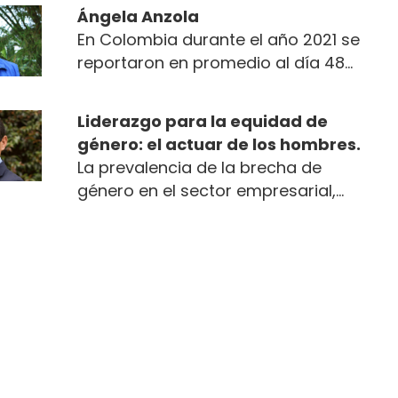
ahora? ¿Mérito? ¿Suerte? ¿Ambas?
Ángela Anzola
En Colombia durante el año 2021 se
reportaron en promedio al día 48
casos de violencia sexual contra
menores de edad, de los cuales 41
Liderazgo para la equidad de
fueron delitos cometidos contra
género: el actuar de los hombres.
niñas. Un dato escalofriante, pero
La prevalencia de la brecha de
además hay situaciones de violencia
género en el sector empresarial,
que ellas sufren que son mucho
especialmente en posiciones de
menos evidentes, como los
liderazgo, no tiene discusión a la luz
matrimonios infantiles o uniones
de las estadísticas.
tempranas.