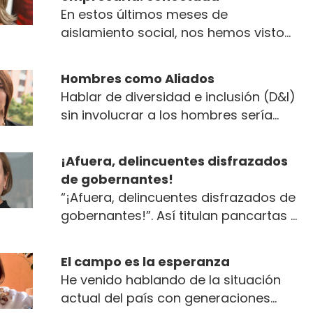
En estos últimos meses de
aislamiento social, nos hemos visto
obligados a adaptarnos a nuevas
formas de hacer las cosas...
Hombres como Aliados
Hablar de diversidad e inclusión (D&I)
sin involucrar a los hombres sería
absurdo. Históricamente vemos
mucha irracionalidad en...
¡Afuera, delincuentes disfrazados
de gobernantes!
“¡Afuera, delincuentes disfrazados de
gobernantes!”. Así titulan pancartas y
muestran su sentir las personas
indignadas que han salido a las
El campo es la esperanza
calles a protestar por las diferentes
He venido hablando de la situación
ciudades del país. Efectivamente, el
actual del país con generaciones
pasado 9 de diciembre se