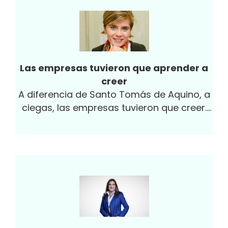
Las empresas tuvieron que aprender a
creer
A diferencia de Santo Tomás de Aquino, a
ciegas, las empresas tuvieron que creer.
Tuvieron que confiar y vencer los mitos del
trabajo a distancia. Tuvieron que
desmontar, precipitadamente, todos los
prejuicios sobre la productividad como la
entendían hasta antes de la pandemia.
Tuvieron que desprenderse, asimismo, de
las jornadas convencionales de trabajo en
la oficina. ¡Las empresas tuvieron que
creer sin ver!