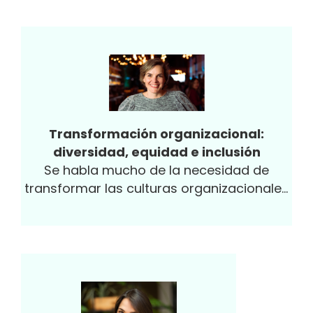
trabajar con los equipos directivos para
que modelaran la cultura cambiando la
manera como se relacionaban, lideraban y
tomaban decisiones.
Transformación organizacional:
diversidad, equidad e inclusión
Se habla mucho de la necesidad de
transformar las culturas organizacionales
con el fin de contar con colaboradores
más felices, con mayor sentido de
pertenencia y compromiso, con el fin de
que esto redunde en beneficios como
mayor productividad, competitividad y,
por lo tanto, réditos financieros en las