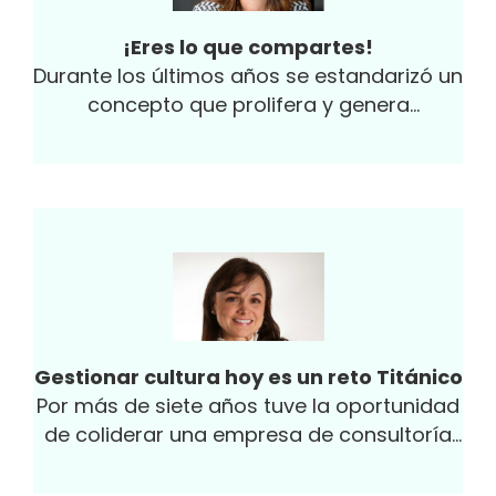
¡Eres lo que compartes!
Durante los últimos años se estandarizó un
concepto que prolifera y genera
discusiones a todo nivel en el mundo, fake
news o noticias falsas, información que al
ser fabricada mimetiza las formas del
contenido noticioso que entregan los
medios de comunicación, pero sin el rigor
ni los procesos de manejo informativo del
periodismo formal.
Gestionar cultura hoy es un reto Titánico
Por más de siete años tuve la oportunidad
de coliderar una empresa de consultoría
dedicada a la gestión de cultura, a través
del modelo Denison, y el principal reto era