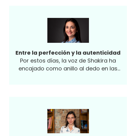
preocupado por hacer de sus ciudades o
territorios, espacios más accesibles para
la ciudadanía, brindando múltiples
herramientas digitales y virtuales que
democraticen los servicios y, en especial,
los trámites. De ahí que situaciones como
la ocurrida en días recientes con una
Entre la perfección y la autenticidad
usuaria de servicios notariales en
Por estos días, la voz de Shakira ha
Bucaramanga sugieren hacer un análisis
encajado como anillo al dedo en las
del nivel de madurez tecnológico de la
circunstancias de mi vida; y no
forma en que se prestan los servicios
precisamente por sus canciones, que me
notariales hoy en nuestro país.
encantan, sino por su mensaje al recibir el
premio como mujer del año 2023 en los
Billboard Mujeres Latinas en la Música.