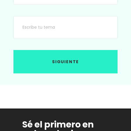
de cuenta. Es por ello, que este tipo de
“ataque” a las personas es tan único y
peligroso (¡y tan indignante!).
SIGUIENTE
Sé el primero en