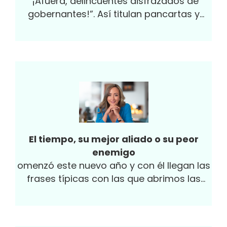
“¡Afuera, delincuentes disfrazados de
gobernantes!”. Así titulan pancartas y
muestran su sentir las personas
indignadas que han salido a las calles a
protestar por las diferentes ciudades del
país. Efectivamente, el pasado 9 de
diciembre se conmemoró el Día
Internacional contra la Corrupción y es así
como debemos recordar y entender este
terrible flagelo: ¡con indignación! Si bien se
desmintió la veracidad de un supuesto
El tiempo, su mejor aliado o su peor
ranking que ubicaba a Colombia en el
enemigo
puesto número uno a nivel mundial, según
omenzó este nuevo año y con él llegan las
Transparencia Internacional, para 2019 el
frases típicas con las que abrimos las
país ocupó el deshonroso puesto 96 entre
conversaciones con amigos, familia y
198 países en el mundo y obtuvo una
colegas: ¡cómo está de cara la vida! ¡El
vergonzosa puntuación de 35/100 puntos.
tiempo está volando! Estas frases pueden