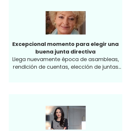
ser muy reales y hay cualquier cantidad de
teorías, desde económicas hasta
científicas, para comprobarlas. Lo cierto
es que esta es una buena época para
reflexionar acerca de la importancia del
buen manejo del tiempo, que cuando no
Excepcional momento para elegir una
se da, nos puede costar muy caro.
buena junta directiva
Llega nuevamente época de asambleas,
rendición de cuentas, elección de juntas
directivas. Es un momento especial y si
bien...