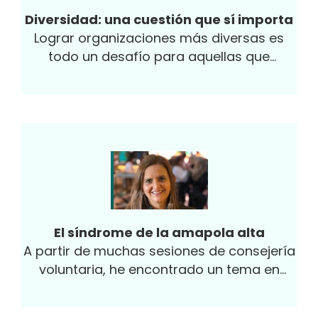
Diversidad: una cuestión que sí importa
Lograr organizaciones más diversas es
todo un desafío para aquellas que
reconocen la urgencia de emprender
caminos hacia la equidad, que se
traduzcan en compañías más inclusivas,
rentables y con una mayor probabilidad
de crear valor en el largo plazo.
El síndrome de la amapola alta
A partir de muchas sesiones de consejería
voluntaria, he encontrado un tema en
común: la mayoría de las personas que
llegan a mis reuniones han sido