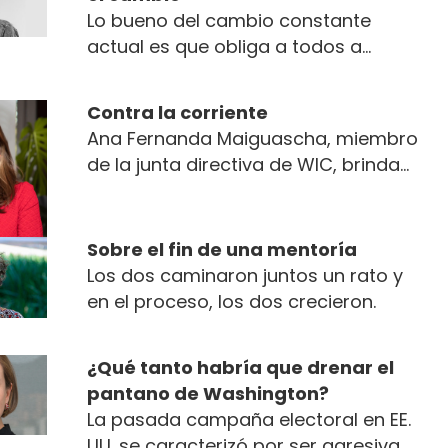
Lo bueno del cambio constante
actual es que obliga a todos a
mantenerse con mentalidad de
innovación. Sin embargo, hay que
Contra la corriente
saber gestionar el cambio ¿cómo?
Ana Fernanda Maiguascha, miembro
de la junta directiva de WIC, brinda
una profunda reflexión en el marco
del Summit WIC 2025, Reconstruir el
futuro
Sobre el fin de una mentoría
Los dos caminaron juntos un rato y
en el proceso, los dos crecieron.
¿Qué tanto habría que drenar el
pantano de Washington?
La pasada campaña electoral en EE.
UU. se caracterizó por ser agresiva,