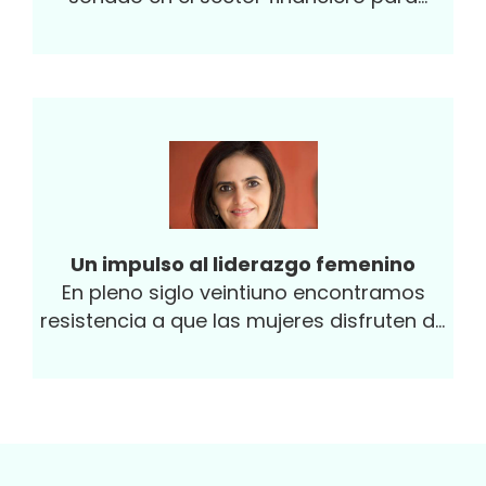
intentar ser mamá de tiempo completo.
Me dividía entre ser una ejecutiva exitosa y
una mamá responsable. Cuando no
lograba ambas cosas a la perfección, se
atravesaba un sentimiento de culpa que
me empujó a dejar mi empleo. Con el
tiempo, me di cuenta de que tenía sesgos
que reafirman la idea equivocada de que
el cuidado de los hijos es una tarea
Un impulso al liderazgo femenino
exclusiva de las madres. Creía, por
En pleno siglo veintiuno encontramos
ejemplo, que las mujeres éramos igual de
resistencia a que las mujeres disfruten de
eficientes que ellos en el trabajo, pero que
igualdad de condiciones para acceder a
los hombres no eran igual de buenos que
espacios de toma de decisiones.
nosotras cuidando a los hijos. “Cuando
tienen fiebre, necesitan a la mamá”,
pensaba. ¡No podía estar más
equivocada! Lo comprobé mientras era