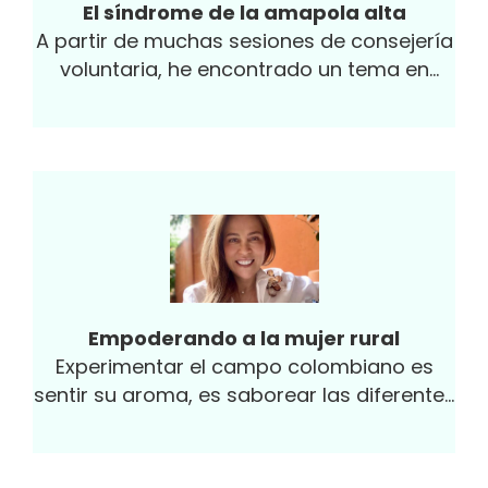
El síndrome de la amapola alta
A partir de muchas sesiones de consejería
voluntaria, he encontrado un tema en
común: la mayoría de las personas que
llegan a mis reuniones han sido
censuradas o criticadas debido a sus
logros o a su éxito por parte de sus líderes
con frases tales como “no es necesario
que des la milla extra”, “la pasión que le
pones a tu trabajo incomoda a otros”,
“eres muy trabajólico”, entre otras.
Empoderando a la mujer rural
Experimentar el campo colombiano es
sentir su aroma, es saborear las diferentes
mezclas de variedades de productos
tropicales...