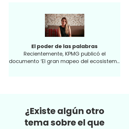
El poder de las palabras
Recientemente, KPMG publicó el
documento ‘El gran mapeo del ecosistema
de emprendimiento e innovación de
Colombia’, con información que invita a la
reflexión y a la construcción de nuevos
paradigmas y el fortalecimiento de
políticas públicas que impulsen el
desarrollo del emprendimiento.
¿Existe algún otro
tema sobre el que